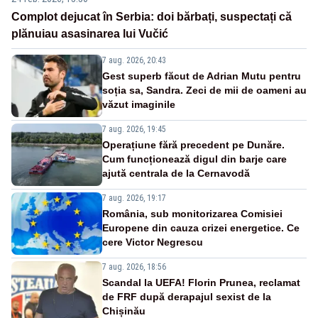
Complot dejucat în Serbia: doi bărbați, suspectați că
plănuiau asasinarea lui Vučić
7 aug. 2026, 20:43
Gest superb făcut de Adrian Mutu pentru
soția sa, Sandra. Zeci de mii de oameni au
văzut imaginile
7 aug. 2026, 19:45
Operațiune fără precedent pe Dunăre.
Cum funcționează digul din barje care
ajută centrala de la Cernavodă
7 aug. 2026, 19:17
România, sub monitorizarea Comisiei
Europene din cauza crizei energetice. Ce
cere Victor Negrescu
7 aug. 2026, 18:56
Scandal la UEFA! Florin Prunea, reclamat
de FRF după derapajul sexist de la
Chișinău