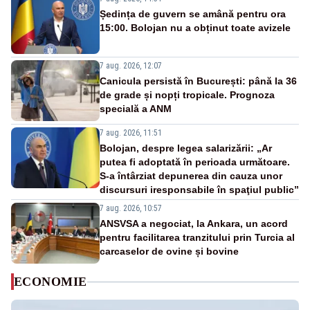
Ședința de guvern se amână pentru ora
15:00. Bolojan nu a obținut toate avizele
7 aug. 2026, 12:07
Canicula persistă în București: până la 36
de grade și nopți tropicale. Prognoza
specială a ANM
7 aug. 2026, 11:51
Bolojan, despre legea salarizării: „Ar
putea fi adoptată în perioada următoare.
S-a întârziat depunerea din cauza unor
discursuri iresponsabile în spaţiul public”
7 aug. 2026, 10:57
ANSVSA a negociat, la Ankara, un acord
pentru facilitarea tranzitului prin Turcia al
carcaselor de ovine și bovine
ECONOMIE