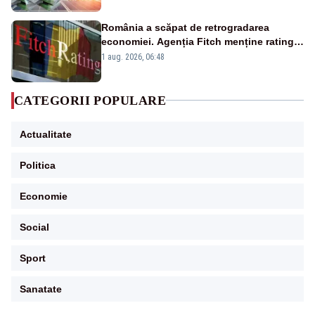
România a scăpat de retrogradarea
economiei. Agenția Fitch menține ratingul
„BBB-” cu perspectivă negativă
1 aug. 2026, 06:48
CATEGORII POPULARE
Actualitate
Politica
Economie
Social
Sport
Sanatate