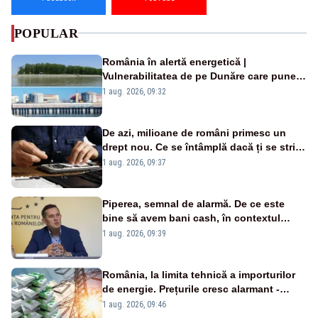
POPULAR
România în alertă energetică |
Vulnerabilitatea de pe Dunăre care pune
în pericol Centrala Cernavodă era
1 aug. 2026, 09:32
cunoscută de pe vremea lui Ceaușescu
De azi, milioane de români primesc un
drept nou. Ce se întâmplă dacă ți se strică
un produs
1 aug. 2026, 09:37
Piperea, semnal de alarmă. De ce este
bine să avem bani cash, în contextul
alertei energetice?
1 aug. 2026, 09:39
România, la limita tehnică a importurilor
de energie. Prețurile cresc alarmant -
Analiză Realitatea Plus
1 aug. 2026, 09:46