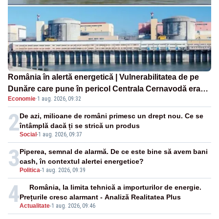
România în alertă energetică | Vulnerabilitatea de pe
Dunăre care pune în pericol Centrala Cernavodă era
Economie
·
1 aug. 2026, 09:32
cunoscută de pe vremea lui Ceaușescu
2
De azi, milioane de români primesc un drept nou. Ce se
întâmplă dacă ți se strică un produs
Social
-
1 aug. 2026, 09:37
3
Piperea, semnal de alarmă. De ce este bine să avem bani
cash, în contextul alertei energetice?
Politica
-
1 aug. 2026, 09:39
4
România, la limita tehnică a importurilor de energie.
Prețurile cresc alarmant - Analiză Realitatea Plus
Actualitate
-
1 aug. 2026, 09:46