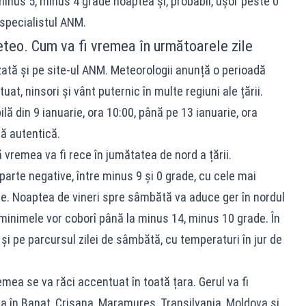
inus 5, minus 4 grade noaptea și, probabil, ușor peste 0
 specialistul ANM.
eo. Cum va fi vremea în următoarele zile
tă și pe site-ul ANM. Meteorologii anunță o perioadă
at, ninsori și vânt puternic în multe regiuni ale țării.
ă din 9 ianuarie, ora 10:00, până pe 13 ianuarie, ora
nă autentică.
 vremea va fi rece în jumătatea de nord a țării.
arte negative, între minus 9 și 0 grade, cu cele mai
ce. Noaptea de vineri spre sâmbătă va aduce ger în nordul
 minimele vor coborî până la minus 14, minus 10 grade. În
și pe parcursul zilei de sâmbătă, cu temperaturi în jur de
ea se va răci accentuat în toată țara. Gerul va fi
a în Banat, Crișana, Maramureș, Transilvania, Moldova și