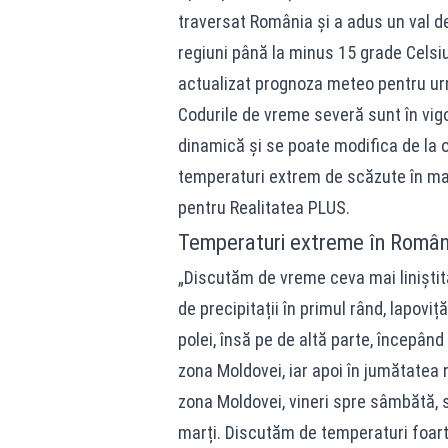
traversat România și a adus un val de
regiuni până la minus 15 grade Celsiu
actualizat prognoza meteo pentru urmă
Codurile de vreme severă sunt în vig
dinamică și se poate modifica de la o 
temperaturi extrem de scăzute în mai 
pentru Realitatea PLUS.
Temperaturi extreme în România
„Discutăm de vreme ceva mai liniștită
de precipitații în primul rând, lapoviț
polei, însă pe de altă parte, începân
zona Moldovei, iar apoi în jumătatea n
zona Moldovei, vineri spre sâmbătă, 
marți. Discutăm de temperaturi foart