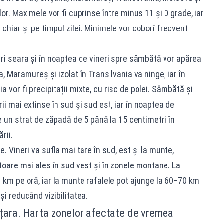
ilor. Maximele vor fi cuprinse între minus 11 și 0 grade, iar
 chiar și pe timpul zilei. Minimele vor coborî frecvent
neri seara și în noaptea de vineri spre sâmbătă vor apărea
a, Maramureș și izolat în Transilvania va ninge, iar în
a vor fi precipitații mixte, cu risc de polei. Sâmbătă și
i mai extinse în sud și sud est, iar în noaptea de
un strat de zăpadă de 5 până la 15 centimetri în
rii.
. Vineri va sufla mai tare în sud, est și la munte,
ătoare mai ales în sud vest și în zonele montane. La
 km pe oră, iar la munte rafalele pot ajunge la 60–70 km
și reducând vizibilitatea.
ă țara. Harta zonelor afectate de vremea