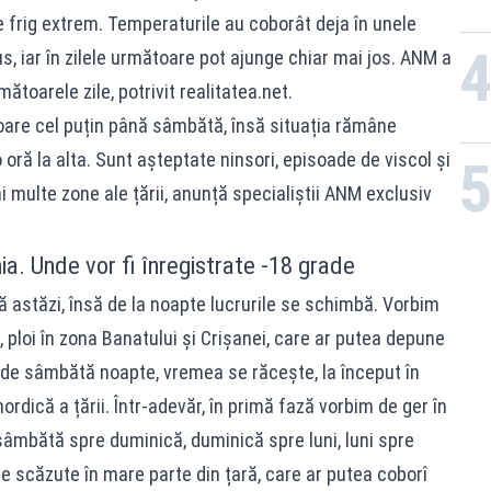
 frig extrem. Temperaturile au coborât deja în unele
s, iar în zilele următoare pot ajunge chiar mai jos. ANM a
toarele zile, potrivit realitatea.net.
oare cel puțin până sâmbătă, însă situația rămâne
oră la alta. Sunt așteptate ninsori, episoade de viscol și
multe zone ale țării, anunță specialiștii ANM exclusiv
. Unde vor fi înregistrate -18 grade
 astăzi, însă de la noapte lucrurile se schimbă. Vorbim
ă, ploi în zona Banatului și Crișanei, care ar putea depune
d de sâmbătă noapte, vremea se răcește, la început în
ordică a țării. Într-adevăr, în primă fază vorbim de ger în
sâmbătă spre duminică, duminică spre luni, luni spre
e scăzute în mare parte din țară, care ar putea coborî