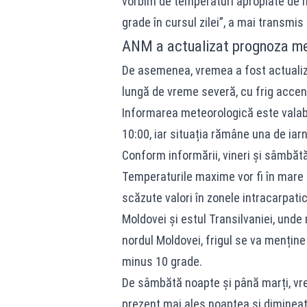
vorbim de temperaturi apropiate de m
grade în cursul zilei”, a mai transmis
ANM a actualizat prognoza met
De asemenea, vremea a fost actualiza
lungă de vreme severă, cu frig accentu
Informarea meteorologică este valabil
10:00, iar situația rămâne una de iar
Conform informării, vineri și sâmbătă
Temperaturile maxime vor fi în mare p
scăzute valori în zonele intracarpati
Moldovei și estul Transilvaniei, unde
nordul Moldovei, frigul se va menține 
minus 10 grade.
De sâmbătă noapte și până marți, vrem
prezent mai ales noaptea și dimineaț