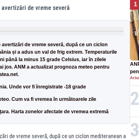
1
 avertizări de vreme severă
b avertizări de vreme severă, după ce un ciclon
nia și a adus un val de frig extrem. Temperaturile
i până la minus 15 grade Celsius, iar în zilele
ANP
ai jos. ANM a actualizat prognoza meteo pentru
pen
atea.net.
Actua
nor
a. Unde vor fi înregistrate -18 grade
eo. Cum va fi vremea în următoarele zile
 țara. Harta zonelor afectate de vremea extremă
izări de vreme severă, după ce un ciclon mediteranean a