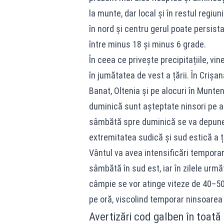
la munte, dar local și în restul regiun
în nord și centru gerul poate persista
între minus 18 și minus 6 grade.
În ceea ce privește precipitațiile, vi
în jumătatea de vest a țării. În Crișan
Banat, Oltenia și pe alocuri în Munteni
duminică sunt așteptate ninsori pe ari
sâmbătă spre duminică se va depune 
extremitatea sudică și sud estică a ță
Vântul va avea intensificări temporare
sâmbătă în sud est, iar în zilele urm
câmpie se vor atinge viteze de 40–50
pe oră, viscolind temporar ninsoarea 
Avertizări cod galben în toat