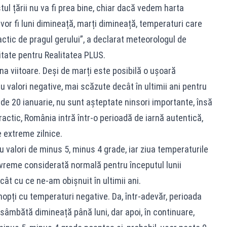
tul țării nu va fi prea bine, chiar dacă vedem harta
i vor fi luni dimineață, marți dimineață, temperaturi care
ctic de pragul gerului”, a declarat meteorologul de
vitate pentru Realitatea PLUS.
 viitoare. Deși de marți este posibilă o ușoară
u valori negative, mai scăzute decât în ultimii ani pentru
 de 20 ianuarie, nu sunt așteptate ninsori importante, însă
ctic, România intră într-o perioadă de iarnă autentică,
 extreme zilnice.
cu valori de minus 5, minus 4 grade, iar ziua temperaturile
 vreme considerată normală pentru începutul lunii
ât cu ce ne-am obișnuit în ultimii ani.
nopți cu temperaturi negative. Da, într-adevăr, perioada
sâmbătă dimineață până luni, dar apoi, în continuare,