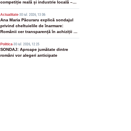
competiție reală și industrie locală –
SONDAJ
4
Actualitate
-
30 iul. 2026, 13:06
Ana Maria Păcuraru explică sondajul
privind cheltuielile de înarmare:
Românii cer transparență în achiziții și
un echilibru între partenerii externi
5
Politica
-
30 iul. 2026, 12:25
SONDAJ: Aproape jumătate dintre
români vor alegeri anticipate