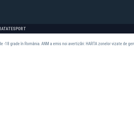
NATATE
SPORT
e -18 grade în România. ANM a emis noi avertizări: HARTA zonelor vizate de ger