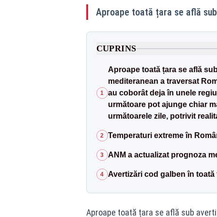
Aproape toată țara se află sub
CUPRINS
Aproape toată țara se află su
mediteranean a traversat Româ
au coborât deja în unele regiun
1
următoare pot ajunge chiar m
următoarele zile, potrivit realit
Temperaturi extreme în Români
2
ANM a actualizat prognoza met
3
Avertizări cod galben în toată
4
Aproape toată țara se află sub avert