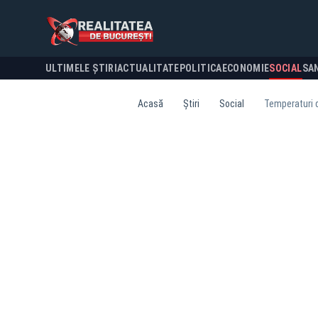
ULTIMELE ȘTIRI
ACTUALITATE
POLITICA
ECONOMIE
SOCIAL
SA
Acasă
Știri
Social
Temperaturi d