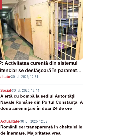
: Activitatea curentă din sistemul
itenciar se desfăşoară în parametri
litate
·
30 iul. 2026, 12:31
mali
2
Social
-
30 iul. 2026, 12:44
Alertă cu bombă la sediul Autorității
Navale Române din Portul Constanța. A
doua amenințare în doar 24 de ore
3
Actualitate
-
30 iul. 2026, 12:53
Românii cer transparență în cheltuielile
de înarmare. Majoritatea vrea