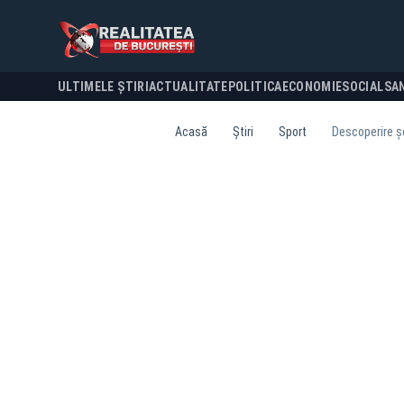
ULTIMELE ȘTIRI
ACTUALITATE
POLITICA
ECONOMIE
SOCIAL
SA
Acasă
Știri
Sport
Descoperire ș