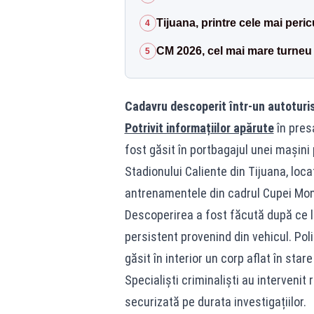
Tijuana, printre cele mai peri
4
CM 2026, cel mai mare turneu d
5
Cadavru descoperit într-un autotur
Potrivit informațiilor apărute
în presa
fost găsit în portbagajul unei mașini
Stadionului Caliente din Tijuana, loca
antrenamentele din cadrul Cupei Mon
Descoperirea a fost făcută după ce lo
persistent provenind din vehicul. Poliț
găsit în interior un corp aflat în st
Specialiști criminaliști au intervenit
securizată pe durata investigațiilor.