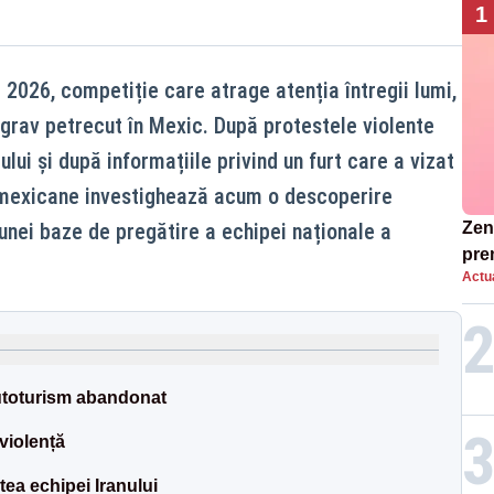
1
2026, competiție care atrage atenția întregii lumi,
 grav petrecut în Mexic. După protestele violente
lui și după informațiile privind un furt care a vizat
e mexicane investighează acum o descoperire
nei baze de pregătire a echipei naționale a
Zend
pre
Actua
ins
sen
utoturism abandonat
violență
atea echipei Iranului