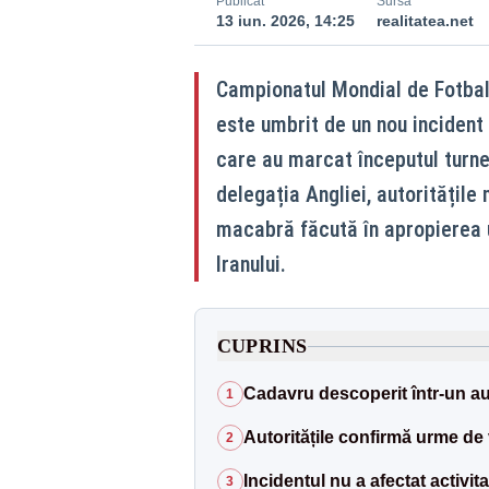
Publicat
Sursă
13 iun. 2026, 14:25
realitatea.net
Campionatul Mondial de Fotbal 
este umbrit de un nou incident
care au marcat începutul turneu
delegația Angliei, autoritățil
macabră făcută în apropierea u
Iranului.
CUPRINS
Cadavru descoperit într-un a
1
Autoritățile confirmă urme de 
2
Incidentul nu a afectat activit
3