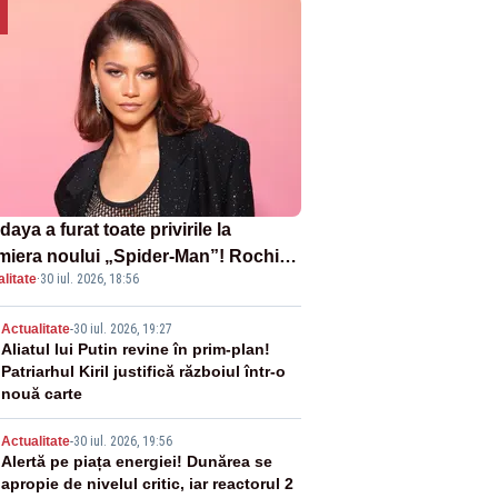
aya a furat toate privirile la
miera noului „Spider-Man”! Rochia
litate
·
30 iul. 2026, 18:56
pirată de pânza de păianjen a făcut
zație
2
Actualitate
-
30 iul. 2026, 19:27
Aliatul lui Putin revine în prim-plan!
Patriarhul Kiril justifică războiul într-o
nouă carte
3
Actualitate
-
30 iul. 2026, 19:56
Alertă pe piața energiei! Dunărea se
apropie de nivelul critic, iar reactorul 2