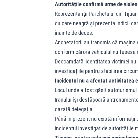
Autoritățile confirmă urme de violen
Reprezentanții Parchetului din Tijuan
culoare neagră și prezenta indicii c
înainte de deces.
Anchetatorii au transmis că mașina se
conform cărora vehiculul nu fusese m
Deocamdată, identitatea victimei nu a
investigațiile pentru stabilirea circu
Incidentul nu a afectat activitatea e
Locul unde a fost găsit autoturismul 
Iranului își desfășoară antrenamentel
cazată delegația.
Până în prezent nu există informații c
incidentul investigat de autoritățile
Tijuana, printre cele mai periculoas