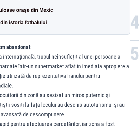
culoase orașe din Mexic
in istoria fotbalului
ism abandonat
 internațională, trupul neînsuflețit al unei persoane a
 parcate într-un supermarket aflat în imediata apropiere a
ție utilizată de reprezentativa Iranului pentru
diale.
cuitorii din zonă au sesizat un miros puternic și
iștii sosiți la fața locului au deschis autoturismul și au
are avansată de descompunere.
 rapid pentru efectuarea cercetărilor, iar zona a fost