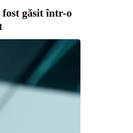
ost găsit într-o
t