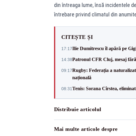
din întreaga lume, însă incidentele d
întrebare privind climatul din anumit
CITEȘTE ȘI
Ilie Dumitrescu îl apără pe Gi
17:17
Patronul CFR Cluj, mesaj fără
14:38
Rugby: Federația a naturalizat 
09:17
națională
Tenis: Sorana Cîrstea, elimina
08:31
Distribuie articolul
Mai multe articole despre