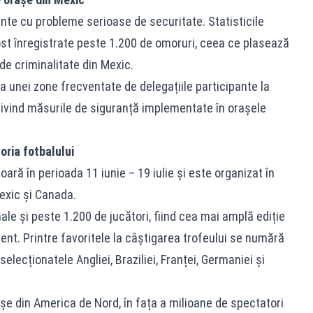
nte cu probleme serioase de securitate. Statisticile
fost înregistrate peste 1.200 de omoruri, ceea ce plasează
de criminalitate din Mexic.
a unei zone frecventate de delegațiile participante la
rivind măsurile de siguranță implementate în orașele
oria fotbalului
ă în perioada 11 iunie – 19 iulie și este organizat în
Mexic și Canada.
le și peste 1.200 de jucători, fiind cea mai amplă ediție
ent. Printre favoritele la câștigarea trofeului se numără
elecționatele Angliei, Braziliei, Franței, Germaniei și
șe din America de Nord, în fața a milioane de spectatori