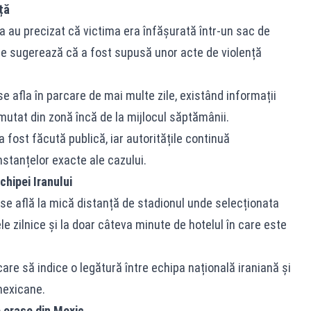
ță
a au precizat că victima era înfășurată într-un sac de
are sugerează că a fost supusă unor acte de violență
 afla în parcare de mai multe zile, existând informații
utat din zonă încă de la mijlocul săptămânii.
 fost făcută publică, iar autoritățile continuă
mstanțelor exacte ale cazului.
chipei Iranului
se află la mică distanță de stadionul unde selecționata
e zilnice și la doar câteva minute de hotelul în care este
are să indice o legătură între echipa națională iraniană și
 mexicane.
e orașe din Mexic