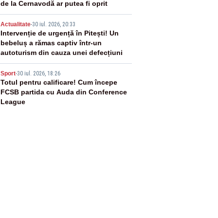
de la Cernavodă ar putea fi oprit
4
Actualitate
-
30 iul. 2026, 20:33
Intervenție de urgență în Pitești! Un
bebeluș a rămas captiv într-un
autoturism din cauza unei defecțiuni
5
Sport
-
30 iul. 2026, 18:26
Totul pentru calificare! Cum începe
FCSB partida cu Auda din Conference
League