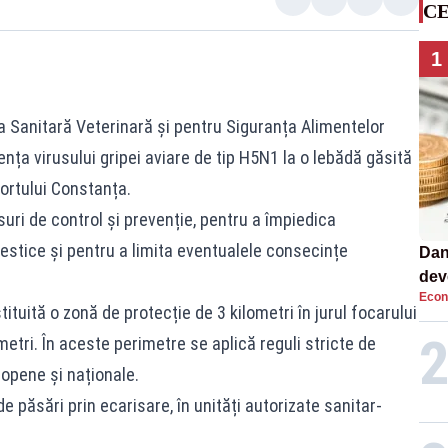
CE
1
ția Sanitară Veterinară și pentru Siguranța Alimentelor
ța virusului gripei aviare de tip H5N1 la o lebădă găsită
ortului Constanța.
uri de control și prevenție, pentru a împiedica
estice și pentru a limita eventualele consecințe
Dan
dev
Econ
viit
tituită o zonă de protecție de 3 kilometri în jurul focarului
etri. În aceste perimetre se aplică reguli stricte de
ropene și naționale.
 păsări prin ecarisare, în unități autorizate sanitar-