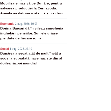
3
Mobilizare masivă pe Dunăre, pentru
salvarea producției la Cernavodă.
Armata va detona o stâncă și va devia
apa fluviului - IMAGINI AERIENE
4
Economie
-
2 aug. 2026, 10:09
Dorina Barcari dă în vileag șmecheria
înghețării pensiilor. Sumele uriașe
pierdute de fiecare român
5
Social
-
1 aug. 2026, 23:10
Dunărea a secat atât de mult încât a
scos la suprafață nave naziste din al
doilea război mondial