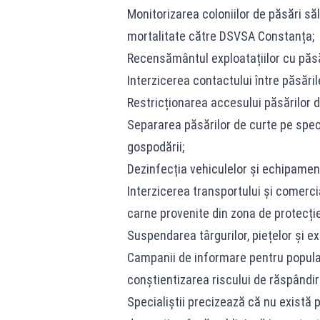
Monitorizarea coloniilor de păsări săl
mortalitate către DSVSA Constanța;
Recensământul exploatațiilor cu păs
Interzicerea contactului între păsăril
Restricționarea accesului păsărilor d
Separarea păsărilor de curte pe speci
gospodării;
Dezinfecția vehiculelor și echipamente
Interzicerea transportului și comercial
carne provenite din zona de protecție
Suspendarea târgurilor, piețelor și exp
Campanii de informare pentru populați
conștientizarea riscului de răspândire
Specialiștii precizează că nu există 