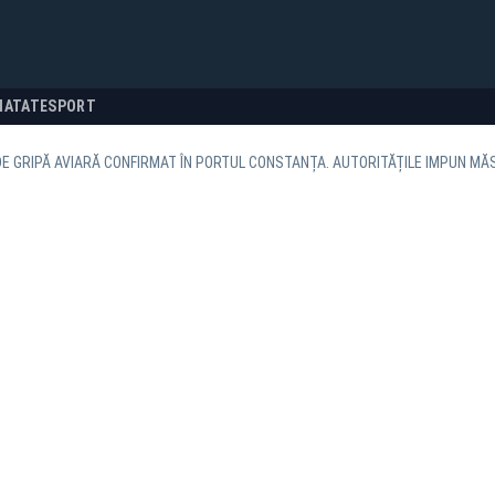
NATATE
SPORT
E GRIPĂ AVIARĂ CONFIRMAT ÎN PORTUL CONSTANȚA. AUTORITĂȚILE IMPUN MĂ