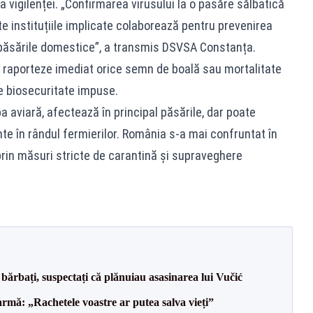
 vigilenței. „Confirmarea virusului la o pasăre sălbatică
e instituțiile implicate colaborează pentru prevenirea
 păsările domestice”, a transmis DSVSA Constanța.
să raporteze imediat orice semn de boală sau mortalitate
de biosecuritate impuse.
a aviară, afectează în principal păsările, dar poate
e în rândul fermierilor. România s-a mai confruntat în
prin măsuri stricte de carantină și supraveghere
bărbați, suspectați că plănuiau asasinarea lui Vučić
rmă: „Rachetele voastre ar putea salva vieți”