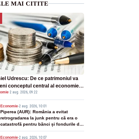
LE MAI CITITE
iel Udrescu: De ce patrimoniul va
eni conceptul central al economiei
omie
·
2 aug. 2026, 09:22
oare?
2
Economie
-
2 aug. 2026, 10:01
Piperea (AUR): România a evitat
retrogradarea la junk pentru că era o
catastrofă pentru bănci și fondurile de
pensii
Economie
-
2 aug. 2026, 10:07