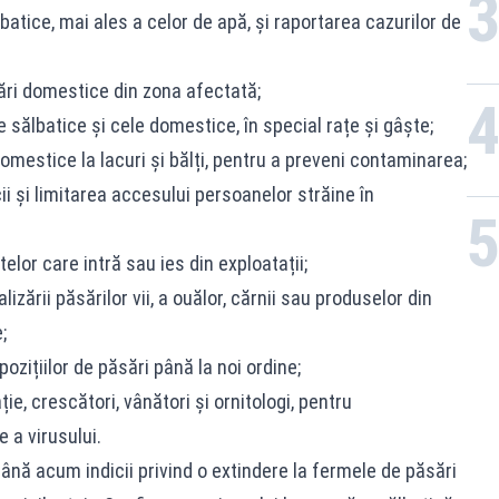
batice, mai ales a celor de apă, și raportarea cazurilor de
ări domestice din zona afectată;
e sălbatice și cele domestice, în special rațe și gâște;
omestice la lacuri și bălți, pentru a preveni contaminarea;
i și limitarea accesului persoanelor străine în
lor care intră sau ies din exploatații;
izării păsărilor vii, a ouălor, cărnii sau produselor din
;
ozițiilor de păsări până la noi ordine;
e, crescători, vânători și ornitologi, pentru
 a virusului.
până acum indicii privind o extindere la fermele de păsări