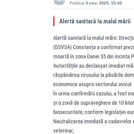
Publicat:
3 nov. 2025, 15:42
Alertă sanitară la malul mării
Alertă sanitară la malul mării: Direc
(DSVSA) Constanța a confirmat prezen
moartă în zona Danei 55 din incinta P
Autoritățile au declanșat imediat măs
răspândirea virusului la păsările dom
economice asupra sectorului avicol.
În urma confirmării cazului, a fost ins
și o zonă de supraveghere de 10 kilom
biosecuritate, conform legislației eu
Neutralizarea imediată a cadavrelor de
veterinar;