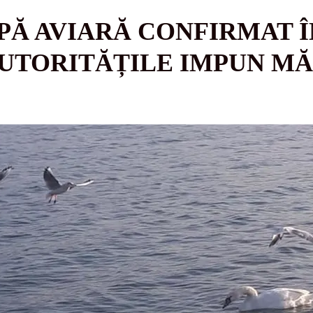
PĂ AVIARĂ CONFIRMAT 
UTORITĂȚILE IMPUN MĂ
E