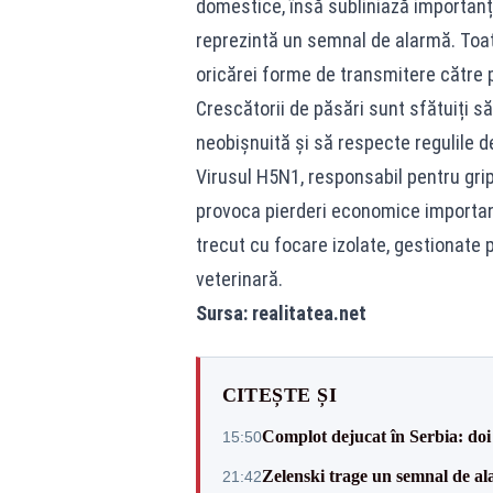
domestice, însă subliniază importanța
reprezintă un semnal de alarmă. Toat
oricărei forme de transmitere către
Crescătorii de păsări sunt sfătuiți 
neobișnuită și să respecte regulile 
Virusul H5N1, responsabil pentru grip
provoca pierderi economice important
trecut cu focare izolate, gestionate 
veterinară.
Sursa
: realitatea.net
CITEȘTE ȘI
Complot dejucat în Serbia: doi 
15:50
Zelenski trage un semnal de ala
21:42