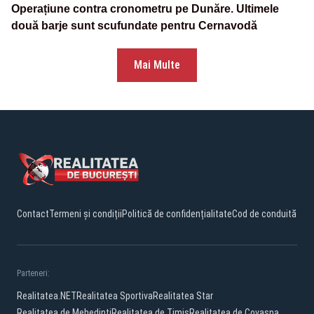
Operațiune contra cronometru pe Dunăre. Ultimele
două barje sunt scufundate pentru Cernavodă
Mai Multe
Contact
Termeni și condiții
Politică de confidențialitate
Cod de conduită
Parteneri:
Realitatea.NET
Realitatea Sportiva
Realitatea Star
Realitatea de Mehedinti
Realitatea de Timis
Realitatea de Covasna