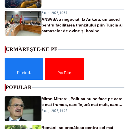
7 aug. 2026, 10:57
ANSVSA a negociat, la Ankara, un acord
pentru facilitarea tranzitului prin Turcia al
carcaselor de ovine și bovine
URMĂREȘTE-NE PE
Facebook
YouTube
POPULAR
Miron Mitrea: „Politica nu se face pe care
e mai frumos, care înjură mai mult, care
țipă mai tare, ci pe proiecte”
2 aug. 2026, 19:33
Românii se pregătesc pentru cel mai