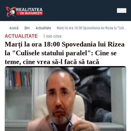
Acasă
Știri
Actualitate
Marți la ora 18:00 Spovedania lui Rizea la "Culisele statului paralel": Cine se teme, cine vrea să-l facă să tacă
·
ACTUALITATE
1 min citire
Marți la ora 18:00 Spovedania lui Rizea
la "Culisele statului paralel": Cine se
teme, cine vrea să-l facă să tacă