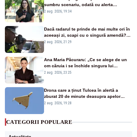
sumbru scenariu, odată cu alerta
energetică
2 aug. 2026, 19:34
Dacă radarul te prinde de mai multe ori în
aceeași zi, scapi cu o singură amendă?
Ce spune legea
2 aug. 2026, 21:29
Ana Maria Păcuraru: „Ce se alege de un
om căruia i se închide singura lui
portiță?”
2 aug. 2026, 23:25
Drona care a ținut Tulcea în alertă a
zburat 20 de minute deasupra apelor
României. Au fost ridicate două F-16
2 aug. 2026, 19:28
CATEGORII POPULARE
Actualitate