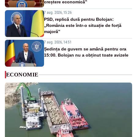
creștere economică”
7 aug. 2026, 15:26
PSD, replică dură pentru Bolojan:
„România este într-o situație de forță
majoră”
7 aug. 2026, 14:51
Ședința de guvern se amână pentru ora
15:00. Bolojan nu a obținut toate avizele
ECONOMIE