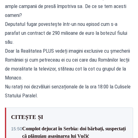
ample campanii de presă împotriva sa. De ce se tem acesti
oameni?
Deputatul fugar povestește într-un nou episod cum s-a
parafat un contract de 290 milioane de euro la botezul fiului
său.
Doar la Realitatea PLUS vedeți imagini exclusive cu șmecherii
României și cum petreceau ei cu cei care dau Românilor lecții
de moralitate la televizor, stăteau cot la cot cu grupul de la
Monaco.
Nu ratați noi dezvăluiri senzaționale de la ora 18:00 la Culisele
Statului Paralel.
CITEȘTE ȘI
Complot dejucat în Serbia: doi bărbați, suspectați
15:50
că plănuiau asasinarea lui Vučić