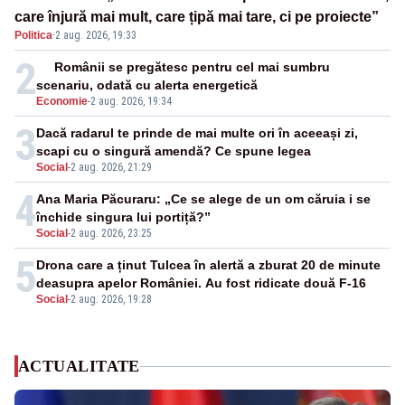
care înjură mai mult, care țipă mai tare, ci pe proiecte”
Politica
·
2 aug. 2026, 19:33
2
Românii se pregătesc pentru cel mai sumbru
scenariu, odată cu alerta energetică
Economie
-
2 aug. 2026, 19:34
3
Dacă radarul te prinde de mai multe ori în aceeași zi,
scapi cu o singură amendă? Ce spune legea
Social
-
2 aug. 2026, 21:29
4
Ana Maria Păcuraru: „Ce se alege de un om căruia i se
închide singura lui portiță?”
Social
-
2 aug. 2026, 23:25
5
Drona care a ținut Tulcea în alertă a zburat 20 de minute
deasupra apelor României. Au fost ridicate două F-16
Social
-
2 aug. 2026, 19:28
ACTUALITATE