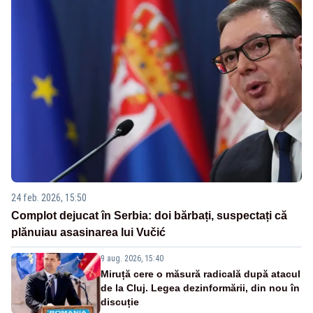
24 feb. 2026, 15:50
Complot dejucat în Serbia: doi bărbați, suspectați că
plănuiau asasinarea lui Vučić
9 aug. 2026, 15:40
Miruță cere o măsură radicală după atacul
de la Cluj. Legea dezinformării, din nou în
discuție