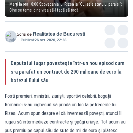
Marți la ora 18:00 Spovedania lui Rizea la "Culisele statului paralel":
Cine se teme, cine vrea să-l facă să tacă
Realitatea de Bucuresti
Scris de
Publicat:
26 oct. 2020, 22:28
Deputatul fugar povestește într-un nou episod cum
s-a parafat un contract de 290 milioane de euro la
botezul fiului său
Foști premieri, miniștrii, ziariști, sportivi celebrii, bogații
României s-au înghesuit să prindă un loc la petrecerile lui
Rizea. Acum spun despre el că inventează povești, atunci îl
rugau să intermedieze contracte și șpăgi uriașe. Tot acum au
pus premiu pe capul său de sute de mii de euro și plătesc