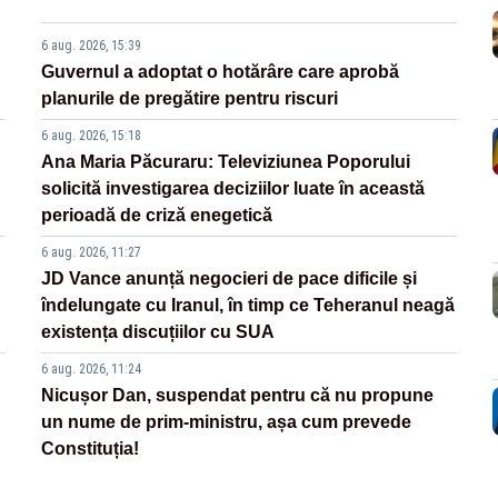
6 aug. 2026, 15:39
Guvernul a adoptat o hotărâre care aprobă
planurile de pregătire pentru riscuri
6 aug. 2026, 15:18
Ana Maria Păcuraru: Televiziunea Poporului
solicită investigarea deciziilor luate în această
perioadă de criză enegetică
6 aug. 2026, 11:27
JD Vance anunță negocieri de pace dificile și
îndelungate cu Iranul, în timp ce Teheranul neagă
existența discuțiilor cu SUA
6 aug. 2026, 11:24
Nicușor Dan, suspendat pentru că nu propune
un nume de prim-ministru, așa cum prevede
Constituția!