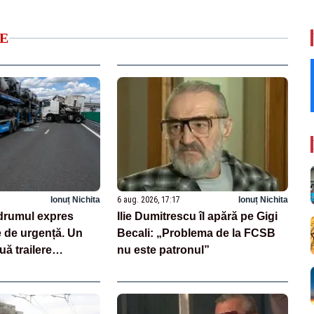
E
Ionuț Nichita
6 aug. 2026, 17:17
Ionuț Nichita
drumul expres
Ilie Dumitrescu îl apără pe Gigi
e de urgență. Un
Becali: „Problema de la FCSB
uă trailere
nu este patronul”
 mașini