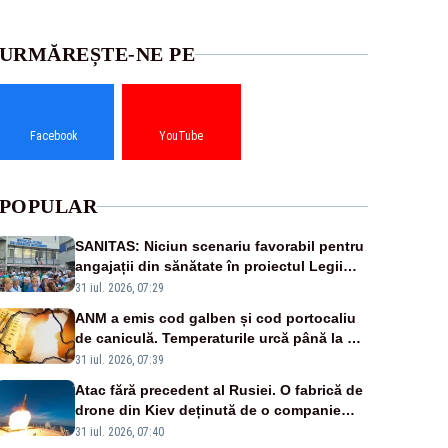
URMĂREȘTE-NE PE
Facebook
YouTube
POPULAR
SANITAS: Niciun scenariu favorabil pentru
angajații din sănătate în proiectul Legii
salarizării
31 iul. 2026, 07:29
ANM a emis cod galben și cod portocaliu
de caniculă. Temperaturile urcă până la 38
de grade, iar nopțile devin tropicale
31 iul. 2026, 07:39
Atac fără precedent al Rusiei. O fabrică de
drone din Kiev deținută de o companie
americană, distrusă de o rachetă rusească
31 iul. 2026, 07:40