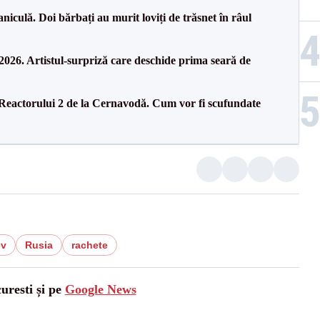
culă. Doi bărbați au murit loviți de trăsnet în râul
26. Artistul-surpriză care deschide prima seară de
 Reactorului 2 de la Cernavodă. Cum vor fi scufundate
ev
Rusia
rachete
uresti și pe
Google News