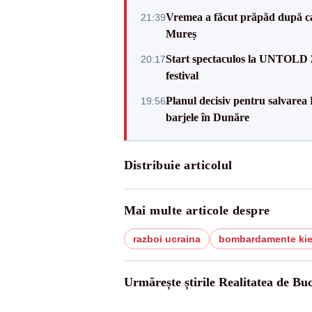
Vremea a făcut prăpăd după cani
21:39
Mureș
Start spectaculos la UNTOLD 20
20:17
festival
Planul decisiv pentru salvarea
19:56
barjele în Dunăre
Distribuie articolul
Mai multe articole despre
razboi ucraina
bombardamente ki
Urmărește știrile Realitatea de Buc