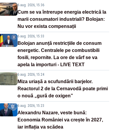
6 aug. 2026, 15:36
Cum se va întrerupe energia electrică la
marii consumatori industriali? Bolojan:
Nu vor exista compensații
6 aug. 2026, 15:33
Bolojan anunță restricțiile de consum
energetic. Centralele pe combustibili
fosili, repornite. La ore de vârf se va
apela la importuri - LIVE TEXT
6 aug. 2026, 15:24
Miza uriașă a scufundării barjelor.
Reactorul 2 de la Cernavodă poate primi
o nouă „gură de oxigen”
6 aug. 2026, 15:23
Alexandru Nazare, veste bună:
Economia României va crește în 2027,
iar inflația va scădea