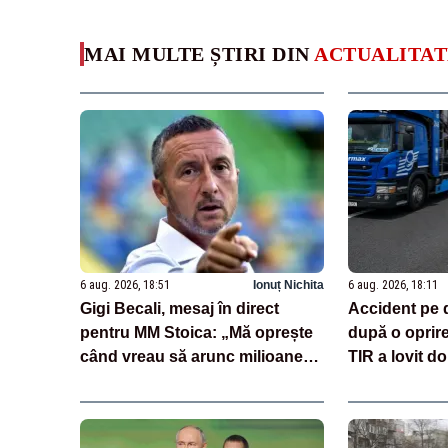
MAI MULTE ȘTIRI DIN
ACTUALITAT
6 aug. 2026, 18:51
Ionuț Nichita
6 aug. 2026, 18:11
Gigi Becali, mesaj în direct
Accident pe 
pentru MM Stoica: „Mă oprește
după o oprir
când vreau să arunc milioane
TIR a lovit do
pe transferuri”
încărcate cu