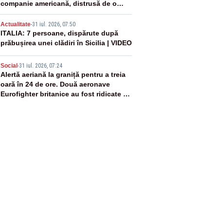
companie americană, distrusă de o
rachetă rusească
4
Actualitate
-
31 iul. 2026, 07:50
ITALIA: 7 persoane, dispărute după
prăbușirea unei clădiri în Sicilia | VIDEO
5
Social
-
31 iul. 2026, 07:24
Alertă aeriană la graniță pentru a treia
oară în 24 de ore. Două aeronave
Eurofighter britanice au fost ridicate de
la sol