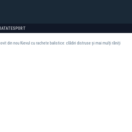
NATATE
SPORT
ovit din nou Kievul cu rachete balistice: clădiri distruse și mai mulți răniți