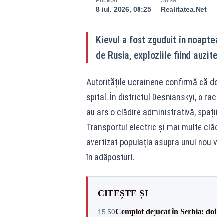
Publicat
Sursă
8 iul. 2026, 08:25
Realitatea.Net
Kievul a fost zguduit în noapte
de Rusia, exploziile fiind auzit
Autoritățile ucrainene confirmă că do
spital. În districtul Desnianskyi, o ra
au ars o clădire administrativă, spaț
Transportul electric și mai multe clăd
avertizat populația asupra unui nou v
în adăposturi.
CITEȘTE ȘI
Complot dejucat în Serbia: doi 
15:50