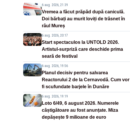
6 aug. 2026, 21:39
Vremea a făcut prăpăd după caniculă.
Doi bărbați au murit loviți de trăsnet în
râul Mureș
6 aug. 2026, 20:17
Start spectaculos la UNTOLD 2026.
Artistul-surpriză care deschide prima
seară de festival
6 aug. 2026, 19:56
Planul decisiv pentru salvarea
Reactorului 2 de la Cernavodă. Cum vor
fi scufundate barjele în Dunăre
6 aug. 2026, 19:19
Loto 6/49, 6 august 2026. Numerele
câștigătoare au fost anunțate. Miza
depășește 9 milioane de euro