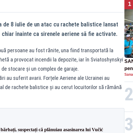
1
a de 8 iulie de un atac cu rachete balistice lansat
e chiar înainte ca sirenele aeriene să fie activate.
uă persoane au fost rănite, una fiind transportată la
chetă a provocat incendii la depozite, iar în Sviatoshynskyi
SAN
ii de stocare și un complex de garaje.
pent
Sana
proi
iri au suferit avarii. Forțele Aeriene ale Ucrainei au
al de rachete balistice și au cerut locuitorilor să rămână
bărbați, suspectați că plănuiau asasinarea lui Vučić