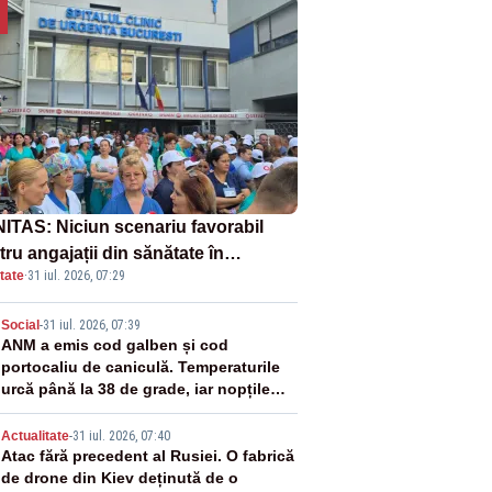
ITAS: Niciun scenariu favorabil
ru angajații din sănătate în
tate
·
31 iul. 2026, 07:29
ectul Legii salarizării
2
Social
-
31 iul. 2026, 07:39
ANM a emis cod galben și cod
portocaliu de caniculă. Temperaturile
urcă până la 38 de grade, iar nopțile
devin tropicale
3
Actualitate
-
31 iul. 2026, 07:40
Atac fără precedent al Rusiei. O fabrică
de drone din Kiev deținută de o