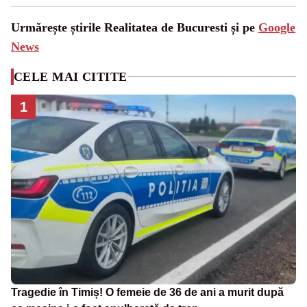
Urmărește știrile Realitatea de Bucuresti și pe
Google
News
CELE MAI CITITE
1
Tragedie în Timiș! O femeie de 36 de ani a murit după