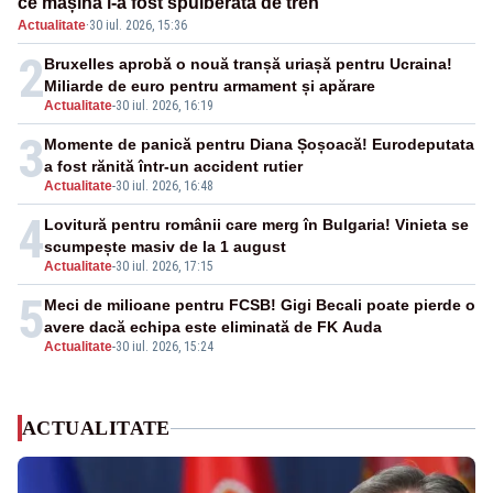
ce mașina i-a fost spulberată de tren
Actualitate
·
30 iul. 2026, 15:36
2
Bruxelles aprobă o nouă tranșă uriașă pentru Ucraina!
Miliarde de euro pentru armament și apărare
Actualitate
-
30 iul. 2026, 16:19
3
Momente de panică pentru Diana Șoșoacă! Eurodeputata
a fost rănită într-un accident rutier
Actualitate
-
30 iul. 2026, 16:48
4
Lovitură pentru românii care merg în Bulgaria! Vinieta se
scumpește masiv de la 1 august
Actualitate
-
30 iul. 2026, 17:15
5
Meci de milioane pentru FCSB! Gigi Becali poate pierde o
avere dacă echipa este eliminată de FK Auda
Actualitate
-
30 iul. 2026, 15:24
ACTUALITATE