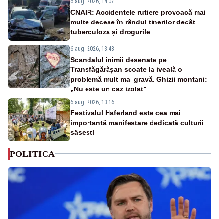
6 aug. 2026, 14:07
CNAIR: Accidentele rutiere provoacă mai
multe decese în rândul tinerilor decât
tuberculoza și drogurile
6 aug. 2026, 13:48
Scandalul inimii desenate pe
Transfăgărășan scoate la iveală o
problemă mult mai gravă. Ghizii montani:
„Nu este un caz izolat”
6 aug. 2026, 13:16
Festivalul Haferland este cea mai
importantă manifestare dedicată culturii
săsești
POLITICA