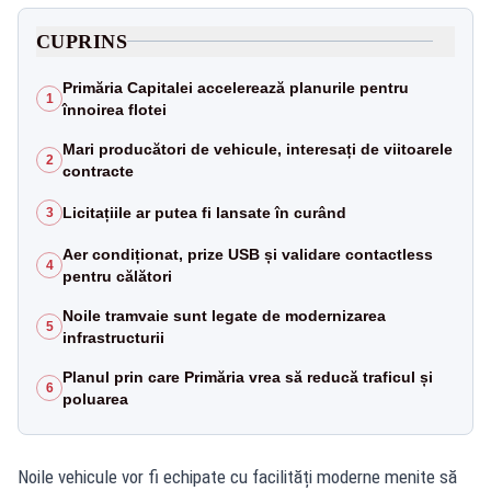
CUPRINS
Primăria Capitalei accelerează planurile pentru
1
înnoirea flotei
Mari producători de vehicule, interesați de viitoarele
2
contracte
Licitațiile ar putea fi lansate în curând
3
Aer condiționat, prize USB și validare contactless
4
pentru călători
Noile tramvaie sunt legate de modernizarea
5
infrastructurii
Planul prin care Primăria vrea să reducă traficul și
6
poluarea
Noile vehicule vor fi echipate cu facilități moderne menite să