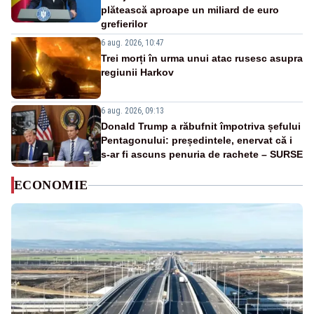
plătească aproape un miliard de euro
grefierilor
6 aug. 2026, 10:47
Trei morți în urma unui atac rusesc asupra
regiunii Harkov
6 aug. 2026, 09:13
Donald Trump a răbufnit împotriva șefului
Pentagonului: președintele, enervat că i
s-ar fi ascuns penuria de rachete – SURSE
ECONOMIE