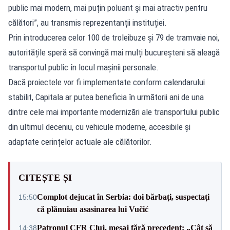
public mai modern, mai puțin poluant și mai atractiv pentru
călători”, au transmis reprezentanții instituției.
Prin introducerea celor 100 de troleibuze și 79 de tramvaie noi,
autoritățile speră să convingă mai mulți bucureșteni să aleagă
transportul public în locul mașinii personale.
Dacă proiectele vor fi implementate conform calendarului
stabilit, Capitala ar putea beneficia în următorii ani de una
dintre cele mai importante modernizări ale transportului public
din ultimul deceniu, cu vehicule moderne, accesibile și
adaptate cerințelor actuale ale călătorilor.
CITEȘTE ȘI
Complot dejucat în Serbia: doi bărbați, suspectați
15:50
că plănuiau asasinarea lui Vučić
Patronul CFR Cluj, mesaj fără precedent: „Cât să
14:38