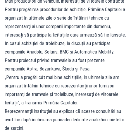
Mari producători de vehicule, interesați de viitoarele contracte
Pentru pregătirea procedurilor de achiziție, Primăria Capitalei a
organizat în ultimele zile o serie de întâlniri tehnice cu
reprezentanți ai unor companii importante din domeniu,
interesați să participe la licitațiile care urmează să fie lansate.
În cazul achiziției de troleibuze, la discuții au participat
companiile Anadolu, Solaris, BMC și Automatica Mobility.
Pentru proiectul privind tramvaiele au fost prezente
companiile Astra, Bozankaya, Škoda și Pesa.
„Pentru a pregăti cât mai bine achizițiile, în ultimele zile am
organizat întâlniri tehnice cu reprezentanții unor furnizori
importanți de tramvaie și troleibuze, interesați de viitoarele
licitații”, a transmis Primăria Capitalei.
Reprezentanții instituției au explicat că aceste consultări au
avut loc după încheierea perioadei dedicate analizării caietelor
de sarcini.