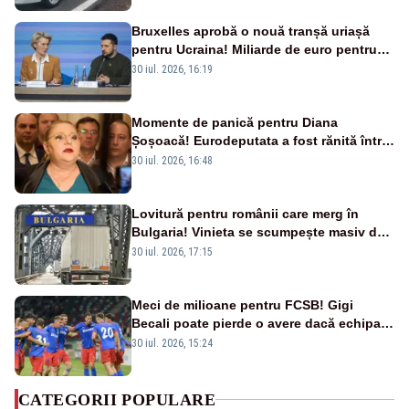
Bruxelles aprobă o nouă tranșă uriașă
pentru Ucraina! Miliarde de euro pentru
armament și apărare
30 iul. 2026, 16:19
Momente de panică pentru Diana
Șoșoacă! Eurodeputata a fost rănită într-
un accident rutier
30 iul. 2026, 16:48
Lovitură pentru românii care merg în
Bulgaria! Vinieta se scumpește masiv de
la 1 august
30 iul. 2026, 17:15
Meci de milioane pentru FCSB! Gigi
Becali poate pierde o avere dacă echipa
este eliminată de FK Auda
30 iul. 2026, 15:24
CATEGORII POPULARE