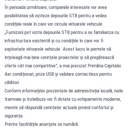
În perioada următoare, companiile interesate vor avea
posibilitatea să viziteze depourile STB pentru a vedea
condițiile reale în care vor circula viitoarele vehicule.
„Furnizorii pot vizita depourile STB pentru a se familiariza cu
infrastructura existentă și cu condițiile în care vor fi
exploatate viitoarele vehicule. Acest lucru le permite să
înțeleagă mai bine cerințele proiectelor și să pregătească
oferte cât mai competitive”, a mai precizat Primăria Capitalei.
Aer condiționat, prize USB și validare contactless pentru
călători
Conform informațiilor prezentate de administrația locală, noile
tramvaie și troleibuze vor fi dotate cu echipamente moderne,
menite să răspundă cerințelor actuale privind confortul și
siguranța.
Printre facilitățile anunțate se numără: