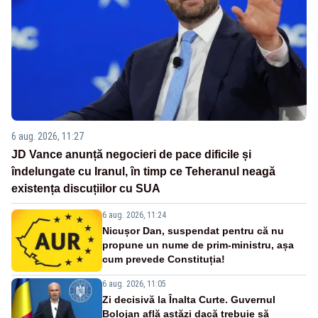
6 aug. 2026, 11:27
JD Vance anunță negocieri de pace dificile și
îndelungate cu Iranul, în timp ce Teheranul neagă
existența discuțiilor cu SUA
6 aug. 2026, 11:24
Nicușor Dan, suspendat pentru că nu
propune un nume de prim-ministru, așa
cum prevede Constituția!
6 aug. 2026, 11:05
Zi decisivă la Înalta Curte. Guvernul
Bolojan află astăzi dacă trebuie să