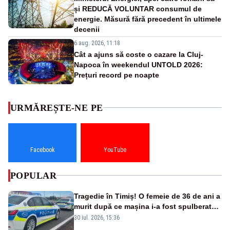
și REDUCĂ VOLUNTAR consumul de
energie. Măsură fără precedent în ultimele
decenii
6 aug. 2026, 11:18
Cât a ajuns să coste o cazare la Cluj-
Napoca în weekendul UNTOLD 2026:
Prețuri record pe noapte
URMĂREȘTE-NE PE
Facebook
YouTube
POPULAR
Tragedie în Timiș! O femeie de 36 de ani a
murit după ce mașina i-a fost spulberată
de tren
30 iul. 2026, 15:36