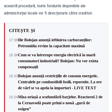
această procedură, toate fondurile disponibile ale
administrației locale vor fi direcționate către creditori.
CITEȘTE ȘI
Ilie Bolojan anunță ieftinirea carburanților:
17:38
Petromidia revine la capacitate maximă
Cum se va întrerupe energia electrică la marii
15:36
consumatori industriali? Bolojan: Nu vor exista
compensații
Bolojan anunță restricțiile de consum energetic.
15:33
Centralele pe combustibili fosili, repornite. La ore
de vârf se va apela la importuri - LIVE TEXT
Miza uriașă a scufundării barjelor. Reactorul 2 de
15:24
la Cernavodă poate primi o nouă „gură de
oxigen”