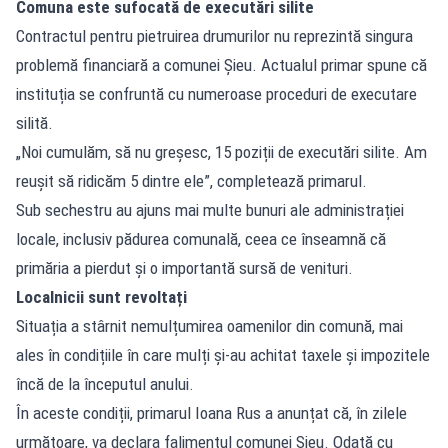
Comuna este sufocată de executări silite
Contractul pentru pietruirea drumurilor nu reprezintă singura
problemă financiară a comunei Șieu. Actualul primar spune că
instituția se confruntă cu numeroase proceduri de executare
silită.
„Noi cumulăm, să nu greșesc, 15 poziții de executări silite. Am
reușit să ridicăm 5 dintre ele”, completează primarul.
Sub sechestru au ajuns mai multe bunuri ale administrației
locale, inclusiv pădurea comunală, ceea ce înseamnă că
primăria a pierdut și o importantă sursă de venituri.
Localnicii sunt revoltați
Situația a stârnit nemulțumirea oamenilor din comună, mai
ales în condițiile în care mulți și-au achitat taxele și impozitele
încă de la începutul anului.
În aceste condiții, primarul Ioana Rus a anunțat că, în zilele
următoare, va declara falimentul comunei Șieu. Odată cu