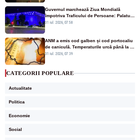
Guvernul marchează Ziua Mondială
împotriva Traficului de Persoane: Palatul
Victoria, iluminat în albastru
31 iul. 2026, 07:58
ANM a emis cod galben și cod portocaliu
de caniculă. Temperaturile urcă până la 38
de grade, iar nopțile devin tropicale
31 iul. 2026, 07:39
CATEGORII POPULARE
Actualitate
Politica
Economie
Social