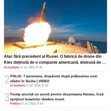
Atac fără precedent al Rusiei. O fabrică de drone din
Kiev deținută de o companie americană, distrusă de o
Actualitate
·
31 iul. 2026, 07:40
rachetă rusească
2
ITALIA: 7 persoane, dispărute după prăbușirea unei
clădiri în Sicilia | VIDEO
Actualitate
-
31 iul. 2026, 07:50
3
Trump anunță un acord pentru dezarmarea Hamas, însă
sprijinul Israelului rămâne incert
Politica
-
31 iul. 2026, 07:54