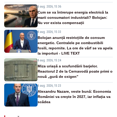
6 aug. 2026, 15:36
Cum se va întrerupe energia electrică la
marii consumatori industriali? Bolojan:
Nu vor exista compensații
6 aug. 2026, 15:33
Bolojan anunță restricțiile de consum
energetic. Centralele pe combustibili
fosili, repornite. La ore de vârf se va apela
la importuri - LIVE TEXT
6 aug. 2026, 15:24
Miza uriașă a scufundării barjelor.
Reactorul 2 de la Cernavodă poate primi o
nouă „gură de oxigen”
6 aug. 2026, 15:23
Alexandru Nazare, veste bună: Economia
României va crește în 2027, iar inflația va
scădea