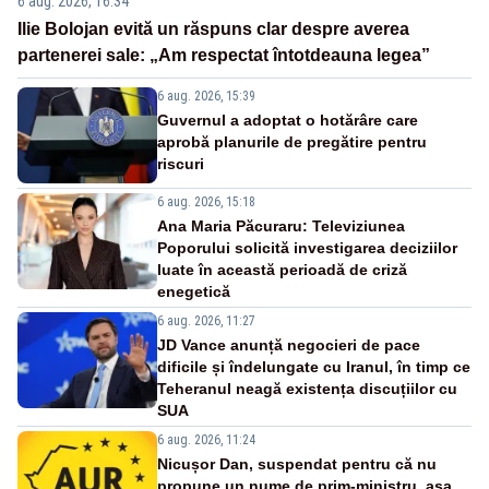
6 aug. 2026, 16:34
Ilie Bolojan evită un răspuns clar despre averea
partenerei sale: „Am respectat întotdeauna legea”
6 aug. 2026, 15:39
Guvernul a adoptat o hotărâre care
aprobă planurile de pregătire pentru
riscuri
6 aug. 2026, 15:18
Ana Maria Păcuraru: Televiziunea
Poporului solicită investigarea deciziilor
luate în această perioadă de criză
enegetică
6 aug. 2026, 11:27
JD Vance anunță negocieri de pace
dificile și îndelungate cu Iranul, în timp ce
Teheranul neagă existența discuțiilor cu
SUA
6 aug. 2026, 11:24
Nicușor Dan, suspendat pentru că nu
propune un nume de prim-ministru, așa