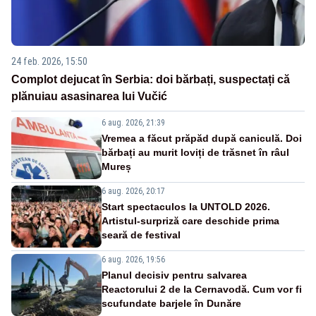
24 feb. 2026, 15:50
Complot dejucat în Serbia: doi bărbați, suspectați că
plănuiau asasinarea lui Vučić
6 aug. 2026, 21:39
Vremea a făcut prăpăd după caniculă. Doi
bărbați au murit loviți de trăsnet în râul
Mureș
6 aug. 2026, 20:17
Start spectaculos la UNTOLD 2026.
Artistul-surpriză care deschide prima
seară de festival
6 aug. 2026, 19:56
Planul decisiv pentru salvarea
Reactorului 2 de la Cernavodă. Cum vor fi
scufundate barjele în Dunăre