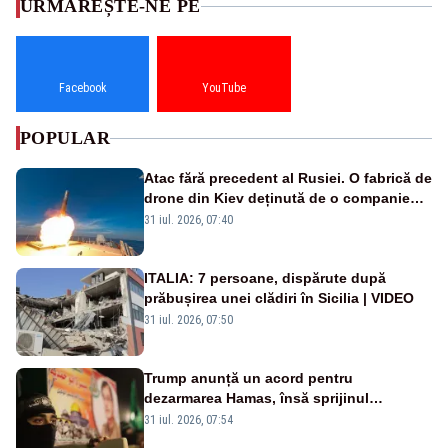
URMĂREȘTE-NE PE
Facebook
YouTube
POPULAR
Atac fără precedent al Rusiei. O fabrică de
drone din Kiev deținută de o companie
americană, distrusă de o rachetă
31 iul. 2026, 07:40
rusească
ITALIA: 7 persoane, dispărute după
prăbușirea unei clădiri în Sicilia | VIDEO
31 iul. 2026, 07:50
Trump anunță un acord pentru
dezarmarea Hamas, însă sprijinul
Israelului rămâne incert
31 iul. 2026, 07:54