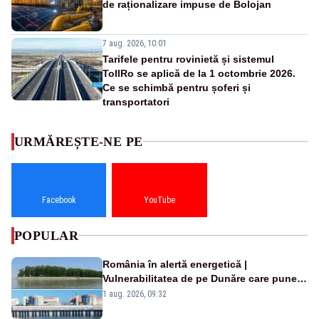
de raționalizare impuse de Bolojan
7 aug. 2026, 10:01
Tarifele pentru rovinietă și sistemul
TollRo se aplică de la 1 octombrie 2026.
Ce se schimbă pentru șoferi și
transportatori
URMĂREȘTE-NE PE
Facebook
YouTube
POPULAR
România în alertă energetică |
Vulnerabilitatea de pe Dunăre care pune
în pericol Centrala Cernavodă era
1 aug. 2026, 09:32
cunoscută de pe vremea lui Ceaușescu