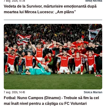
7 aug. 2026, 15:38
Ionuț Nichita
Vedeta de la Survivor, mărturisire emoționantă după
moartea lui Mircea Lucescu: „Am plâns”
7 aug. 2026, 14:45
Stoica Marian
Fotbal: Nuno Campos (Dinamo) - Trebuie să fim la cel
mai înalt nivel pentru a câștiga cu FC Voluntari