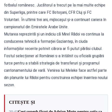
fotbalul românesc. Jucătorul a trecut pe la mai multe echipe
din Superliga, printre care FC Botoșani, CFR Cluj și FC
Voluntari. În ultimii trei ani, mijlocașul și-a continuat cariera în
campionatul din Emiratele Arabe Unite.
Mutarea reprezintă și un indiciu că Mirel Rădoi va continua la
conducerea tehnică a formației Gaziantep, în ciuda
informațiilor recente potrivit cărora ar fi putut părăsi clubul.
Fostul selecționer al României s-a întâlnit cu oficialii grupării
turce pentru a stabili strategia de transferuri și programul
cantonamentului de vară. Venirea lui Meleke face astfel parte
din planurile lui Rădoi pentru construirea echipei înaintea noului
sezon.
CITEȘTE ȘI
Gest superb făcut de Adrian Mutu pentru soția sa,
20:43