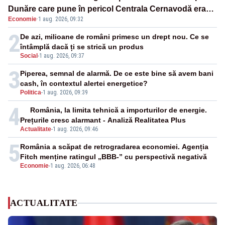
Dunăre care pune în pericol Centrala Cernavodă era
Economie
·
1 aug. 2026, 09:32
cunoscută de pe vremea lui Ceaușescu
2
De azi, milioane de români primesc un drept nou. Ce se
întâmplă dacă ți se strică un produs
Social
-
1 aug. 2026, 09:37
3
Piperea, semnal de alarmă. De ce este bine să avem bani
cash, în contextul alertei energetice?
Politica
-
1 aug. 2026, 09:39
4
România, la limita tehnică a importurilor de energie.
Prețurile cresc alarmant - Analiză Realitatea Plus
Actualitate
-
1 aug. 2026, 09:46
5
România a scăpat de retrogradarea economiei. Agenția
Fitch menține ratingul „BBB-” cu perspectivă negativă
Economie
-
1 aug. 2026, 06:48
ACTUALITATE