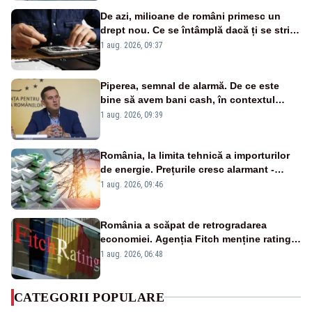
De azi, milioane de români primesc un
drept nou. Ce se întâmplă dacă ți se strică
un produs
1 aug. 2026, 09:37
Piperea, semnal de alarmă. De ce este
bine să avem bani cash, în contextul
alertei energetice?
1 aug. 2026, 09:39
România, la limita tehnică a importurilor
de energie. Prețurile cresc alarmant -
Analiză Realitatea Plus
1 aug. 2026, 09:46
România a scăpat de retrogradarea
economiei. Agenția Fitch menține ratingul
„BBB-” cu perspectivă negativă
1 aug. 2026, 06:48
CATEGORII POPULARE